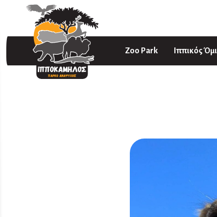
Zoo Park
Ιππικός Όμ