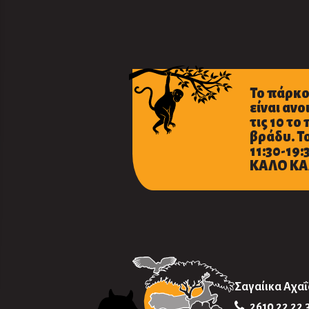
Το πάρκο
είναι αν
τις 10 το
βράδυ. Το
11:30-19:
ΚΑΛΟ ΚΑ
Σαγαίικα Αχαΐ
2610 22 22 