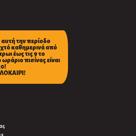
 αυτή την περίοδο
οιχτό καθημερινά από
 πρωι έως τις 9 το
 ωράριο πισίνας είναι
30!
ΛΟΚΑΙΡΙ!
ας
35