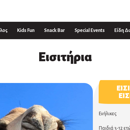
ιλος
Kids Fun
Snack Bar
Special Events
Είδη 
Εισιτήρια
ΕΙΣ
ΕΙ
Ενήλικες
Παιδιά 3-12 ετ